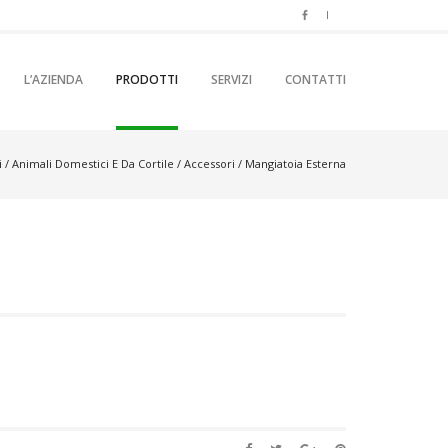
PRIMARY CONTENT
SECONDARY CONTENT
L’AZIENDA
PRODOTTI
SERVIZI
CONTATTI
ENU
i
/
Animali Domestici E Da Cortile
/
Accessori
/ Mangiatoia Esterna