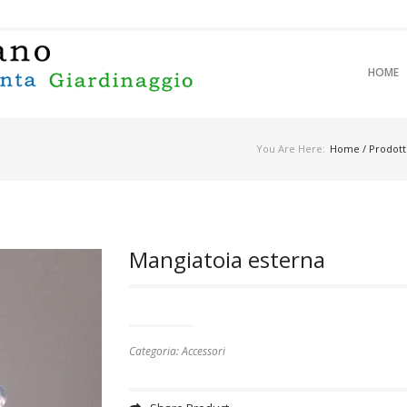
SKIP TO 
SKIP TO 
HOME
MAIN M
You Are Here:
Home
/
Prodott
Mangiatoia esterna
Categoria:
Accessori