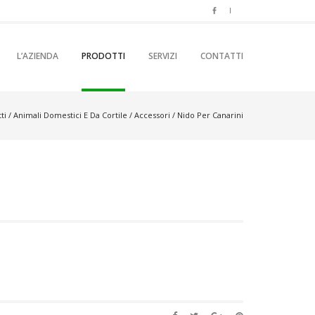
PRIMARY CONTENT
SECONDARY CONTENT
L’AZIENDA
PRODOTTI
SERVIZI
CONTATTI
ENU
ti
/
Animali Domestici E Da Cortile
/
Accessori
/ Nido Per Canarini