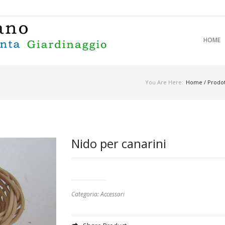
SKIP TO 
SKIP TO 
HOME
MAIN M
You Are Here:
Home
/
Prodot
Nido per canarini
Categoria:
Accessori