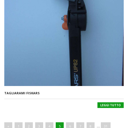
TAGLIARAMI FISKARS
LEGGI TUTTO
…
«
1
2
3
4
5
6
7
8
31