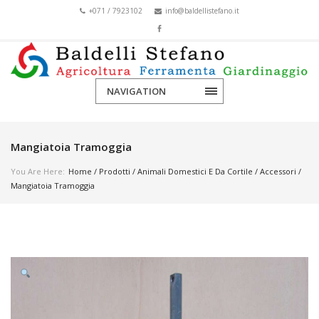
+071 / 7923102
info@baldellistefano.it
NAVIGATION
Mangiatoia Tramoggia
You Are Here:
Home
/
Prodotti
/
Animali Domestici E Da Cortile
/
Accessori
/
Mangiatoia Tramoggia